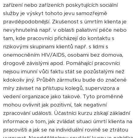
zařízení nebo zařízeních poskytujících sociální
služby je výskyt tohoto jevu samozřejmě
pravděpodobnější. Zkušenost s úmrtím klienta je
nevyhnutelná např. v oblasti paliativní péče nebo
tam, kde pracovníci přicházejí do kontaktu s
rizikovými skupinami klientů např. s lidmi s
onemocněním HIV/AIDS, osobami bez domova,
drogově závislými apod. Pomáhající pracovníci
nejsou imunní vůči faktu stát se pozůstalými než
kdokoliv jiný. Průběh zármutku bude do značené
míry záviset na přístupu kolegů, supervizora a
vedení organizace jako takové. Tyto proměnné
mohou ovlivnit jak pozitivní, tak negativní
zpracování události. Účastníci kurzu získají základní
informace o tom, jak zvládat situaci úmrtí klienta na
pracovišti a jak se na individuální rovině se ztrátou